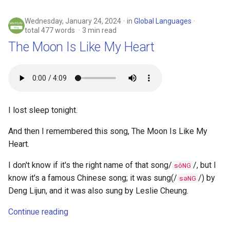
Wednesday, January 24, 2024
in
Global Languages
total 477 words
3 min read
The Moon Is Like My Heart
I lost sleep tonight.
And then I remembered this song, The Moon Is Like My
Heart.
I don't know if it's the right name of that song/
/, but I
sôNG
know it's a famous Chinese song; it was sung(/
/) by
səNG
Deng Lijun, and it was also sung by Leslie Cheung.
Continue reading