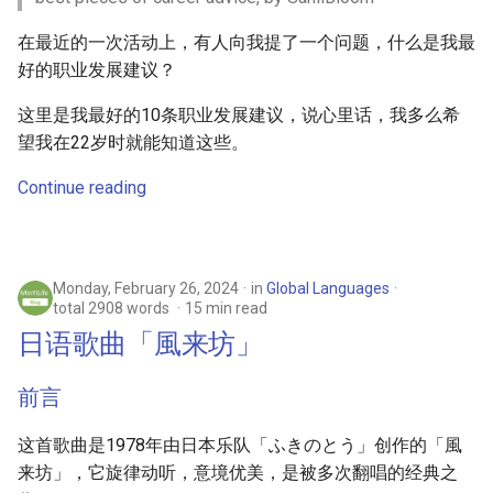
英语句子摘录(一)
s
在最近的一次活动上，有人向我提了一个问题，什么是我最
e
歌曲「Happy Birthday to
好的职业发展建议？
You」版权公开了？
a
这里是我最好的10条职业发展建议，说心里话，我多么希
r
什么是MBTI性格测试？
望我在22岁时就能知道这些。
c
Continue reading
如何提高身体的新陈代谢水
h
平？
i
Monday, February 26, 2024
in
Global Languages
n
total 2908 words
15 min read
g
日语歌曲「風来坊」
前言
这首歌曲是1978年由日本乐队「ふきのとう」创作的「風
来坊」，它旋律动听，意境优美，是被多次翻唱的经典之