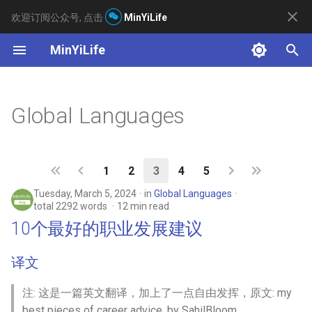
欢迎订阅公众号, 点击
MinYiLife
T
MinYiLife
y
index
2025
10个最好的职业发展建议
p
Global Languages
e
2024
日语歌曲「風来坊」
t
2023
如何成为一名优秀的软件工程
1
2
3
4
5
o
师?
Tuesday, March 5, 2024
in
Global Languages
2022
s
total 2292 words
12 min read
日语中「时间」相关词语整理
t
10个最好的职业发展建议
2020
a
The Moon Is Like My Heart
译文
2019
r
悲惨人士的七个习惯
注: 这是一篇英文翻译，加上了一点自由发挥，原文: my
t
best pieces of career advice, by SahilBloom