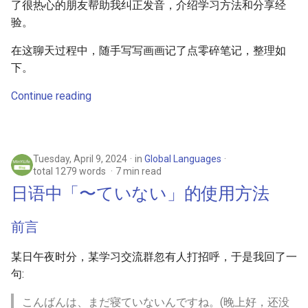
了很热心的朋友帮助我纠正发音，介绍学习方法和分享经
验。
在这聊天过程中，随手写写画画记了点零碎笔记，整理如
下。
Continue reading
Tuesday, April 9, 2024
in
Global Languages
total 1279 words
7 min read
日语中「〜ていない」的使用方法
前言
某日午夜时分，某学习交流群忽有人打招呼，于是我回了一
句:
こんばんは、まだ寝ていないんですね。(晚上好，还没