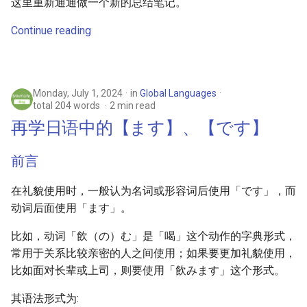
这里重新通通做一个新的总结笔记。
Continue reading
Monday, July 1, 2024
in
Global Languages
total 204 words
2 min read
再学日语中的【ます】、【です】
前言
在礼貌使用时，一般认为名词或形容词后使用「です」，而
动词后面使用「ます」。
比如，动词「飲（の）む」是「喝」这个动作的字典形式，
常用于关系比较亲密的人之间使用；如果要更加礼貌使用，
比如面对长辈或上司，则要使用「飲みます」这个形式。
其语法形式为: