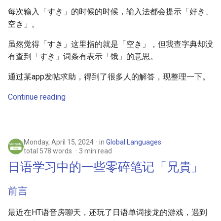
每次输入「すき」的时候的时候，输入法都会提示「好き、
空き」。
虽然觉得「すき」这里指的就是「空き」，但我查字典却没
有查到「すき」词条有表示「饿」的意思。
通过某app发帖求助，得到了很多人的解答，现整理一下。
Continue reading
Monday, April 15, 2024
in
Global Languages
total 578 words
3 min read
日语学习中的一些零碎笔记「兄貴」
前言
最近在HT语音房聊天，还玩了日语单词接龙的游戏，遇到