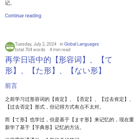
记。
s
日语学习中的一些零碎笔记
Continue reading
e
「兄貴」
a
日语中「〜ていない」的使用
r
方法
Tuesday, July 2, 2024
in
Global Languages
c
total 704 words
4 min read
日语中「カラオケ」的来历及
再学日语中的【形容词】、【て
h
缩短音节现象
形】、【た形】、【ない形】
i
この本を読み終えました。
n
前言
The movie Johnny Keep
g
之前学习过形容词的【肯定】、【否定】、【过去肯定】、
Walking!
【过去否定】形式，但记得方式有点不太对。
而【て形】也学过，但是基于【ます形】来记忆的，现在重
新学了基于【字典形】记忆的方法。