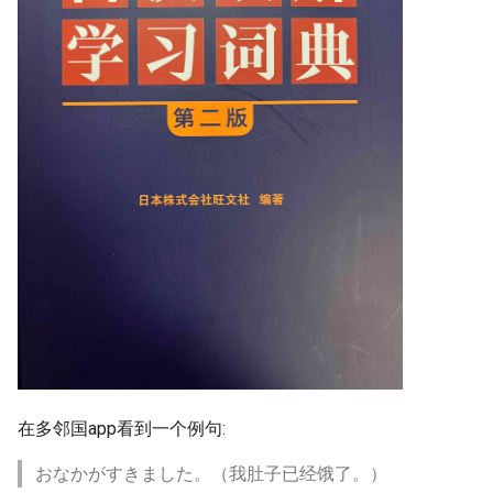
在多邻国app看到一个例句:
おなかがすきました。（我肚子已经饿了。）