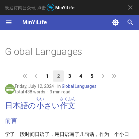
欢迎订阅公众号, 点击
MinYiLife
T
MinYiLife
y
index
2025
日本語の小ちいさい作文さく
p
Global Languages
ぶん
e
2024
再学日语中的【形容词】、
t
【て形】、【た形】、【ない
2023
1
2
3
4
5
o
形】
Friday, July 12, 2024
in
Global Languages
2022
s
total 438 words
3 min read
再学日语中的【ます】、【で
t
ちい
さくぶん
す】
2020
日本語の
小
さい
作文
a
几个英语单词的来历
2019
前言
r
t
一个日语例句的解惑笔记
学了一段时间日语了，用日语写了几句话，作为一个小日